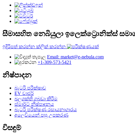
සීමාසහිත නෙබියුලා ඉලෙක්ට්‍රොනික්ස් සමා
ඉදිරිපත් කරන්න ක්ලික් කරන්න
Email: market@e-nebula.com
+1-309-573-5421
නිෂ්පාදන
බැටරි පරීක්ෂාව
EV චාජර්
බලශක්ති ගබඩා කිරීම
ස්මාර්ට් නිෂ්පාදනය
බැටරි පරීක්ෂණ රසායනාගාරය
අලෙවියෙන් පසු උපකරණ
විසඳුම්