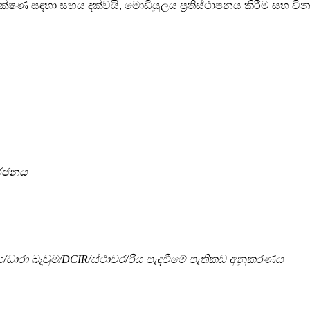
ෂණ සඳහා සහය දක්වයි, මොඩියුලය ප්‍රතිස්ථාපනය කිරීම සහ වින්‍
ර්ජනය
ධාරා බෑවුම/DCIR/ස්ථාවර/රිය පැදවීමේ පැතිකඩ අනුකරණය