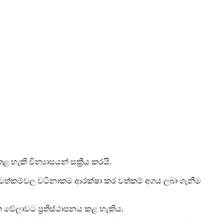
හැකි වින්‍යාසයන් සක්‍රීය කරයි.
 ගත් වත්කම්වල වටිනාකම ආරක්ෂා කර වත්කම් අගය ලබා ගැනීම
ත වේලාවට ප්‍රතිස්ථාපනය කළ හැකිය.