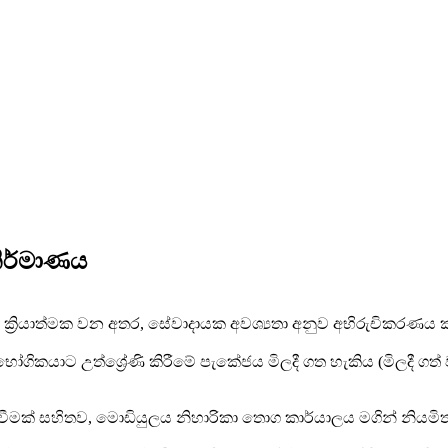
නිර්මාණය
 ක්‍රියාත්මක වන අතර, සේවාදායක අවශ්‍යතා අනුව අභිරුචිකරණය කළ 
රිභෝගිකයාට උත්ශ්‍රේණි කිරීමේ පැකේජය මිලදී ගත හැකිය (මිලදී
ක්වීමක් සහිතව, මොඩියුලය නිහාරිකා තොග කාර්යාලය මගින් නියමි