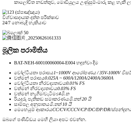
කාලෝචිත නඩත්තුව, මොඩියුලය උණුසුම්-මාරු කළ හැකි ලක්
විශ්වාසදායක දත්ත පරීක්ෂාව
24/7 නොබැඳි හැකියාව
මූලික පරාමිතිය
BAT-NEH-600100060004-E004 හඳුන්වා දීම
වෝල්ටීයතා පරාසය
1~1000V ආරෝපණය / 35V-1000V විස
වත්මන් පරාසය
0.025A ~ 600A/1200A/2400A/3600A
වෝල්ටීයතා නිරවද්‍යතාවය
0.01% FS
වත්මන් නිරවද්‍යතාවය
0.03% FS
වත්මන් නැගීම/වැටීම
≤4මි.ත
රියදුරු පැතිකඩ සමාකරණය
මි.තත් 20 යි
සාම්පල අනුපාතය
මි.තත් 10 යි
මෙහෙයුම් ආකාරය
CC/CV/CCCV/CP/DC/DP/DR/ස්පන්දනය/
ඔබගේ පණිවිඩය මෙහි ලියා අපට එවන්න.