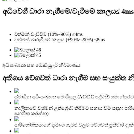
අධිවේගී ධාරා නැගීමේ/වැටීමේ කාලය
≤ 4ms
වත්මන් වැඩිවීම (10%~90%) ≤4ms
වත්මන් මාරුවීමේ කාලය (+90%~-90%) ≤8ms
අධි සංඛ්‍යාත සහ මොඩියුලර් නිර්මාණය
අතිශය වේගවත් ධාරා නැගීම සහ සංයුක්ත 
ස්වාධීන අධි-සංඛ්‍යාත මොඩියුල (AC/DC පද්ධති) සමාන්තරව
නාලිකාවේ වත්මන් උත්ශ්‍රේණි කිරීමට සහාය වීම සඳහා පා
සහතික කරන්න).
පාරිභෝගිකයාගේ දෘඪාංග ගැටළු වලට වේගවත් ප්‍රතිචාර දැ