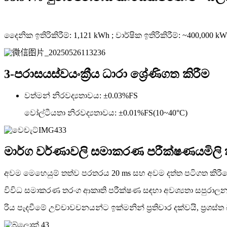
දෛනික ඉතිරිකිරීම්: 1,121 kWh ; වාර්ෂික ඉතිරිකිරීම්: ~400,000 k
3-පරාසය
ස්වයංක්‍රීය ධාරා ශ්‍රේණිගත කිරීම
වත්මන් නිරවද්‍යතාවය: ±0.03%FS
වෝල්ටීයතා නිරවද්‍යතාවය: ±0.01%FS(10~40°C)
මාර්ග වර්ණාවලි සමාකරණ පරීක්ෂණය
මිලි
අවම මෙහෙයුම් තත්ව පරතරය 20 ms සහ අවම දත්ත පටිගත කිරීම
විවිධ සමාකරණ තරංග ආකෘති පරීක්ෂණ සඳහා අවශ්‍යතා සපුරාලන අ
රිය පැදවීමේ උච්චාවචනයන්ට ඉක්මනින් ප්‍රතිචාර දක්වයි, ප්‍රශස්ත