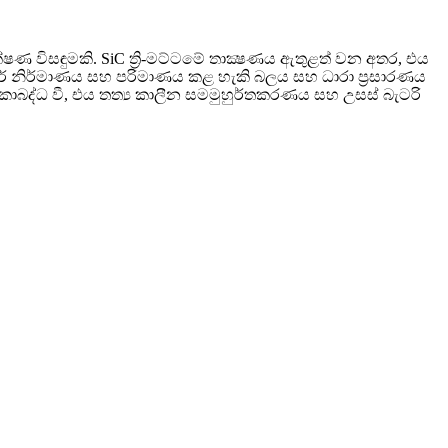
ණ විසඳුමකි. SiC ත්‍රි-මට්ටමේ තාක්‍ෂණය ඇතුළත් වන අතර, එය
ඩියුලර් නිර්මාණය සහ පරිමාණය කළ හැකි බලය සහ ධාරා ප්‍රසාරණය
ඒකාබද්ධ වී, එය තත්‍ය කාලීන සමමුහුර්තකරණය සහ උසස් බැටරි