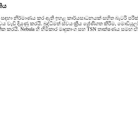
තිය
 සඳහා නිර්මාණය කර ඇති ඉහළ කාර්යසාධනයක් සහිත බැටරි පරීක්ෂ
 වැඩි දියුණු කරයි. බුද්ධිමත් ස්වයංක්‍රීය ශ්‍රේණිගත කිරීම, මො
හතික කරයි. Nebula හි හිමිකාර මෘදුකාංග සහ TSN තාක්ෂණය සමඟ 