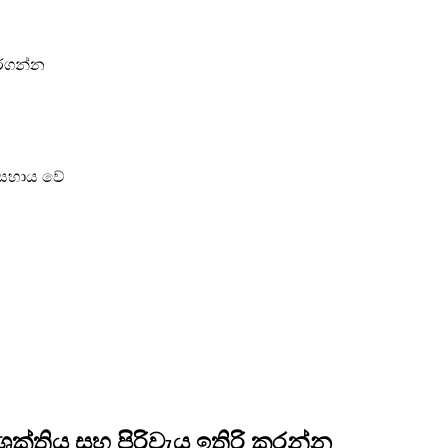
කරගන්න
 සහාය වේ
ක්තිය සහ පිරිවැය ඉතිරි කරන්න