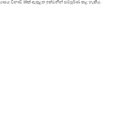
යාසය විනාඩි 10ක් ඇතුළත ඉක්මනින් සම්පූර්ණ කළ හැකිය.