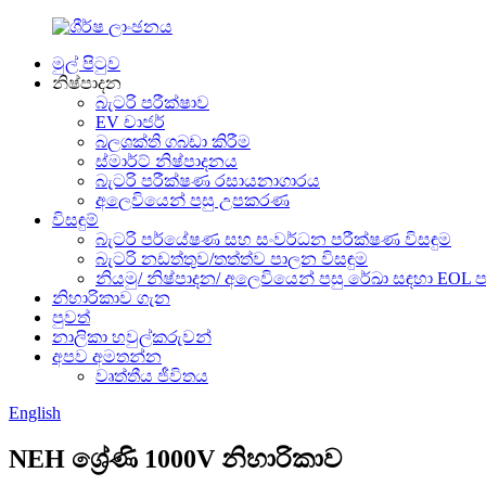
මුල් පිටුව
නිෂ්පාදන
බැටරි පරීක්ෂාව
EV චාජර්
බලශක්ති ගබඩා කිරීම
ස්මාර්ට් නිෂ්පාදනය
බැටරි පරීක්ෂණ රසායනාගාරය
අලෙවියෙන් පසු උපකරණ
විසඳුම්
බැටරි පර්යේෂණ සහ සංවර්ධන පරීක්ෂණ විසඳුම
බැටරි නඩත්තුව/තත්ත්ව පාලන විසඳුම
නියමු/ නිෂ්පාදන/ අලෙවියෙන් පසු රේඛා සඳහා EOL
නිහාරිකාව ගැන
පුවත්
නාලිකා හවුල්කරුවන්
අපව අමතන්න
වෘත්තීය ජීවිතය
English
NEH ශ්‍රේණි 1000V නිහාරිකාව