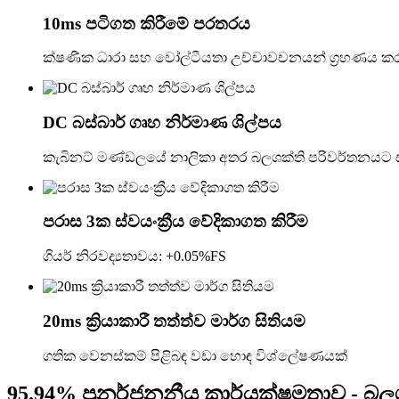
10ms පටිගත කිරීමේ පරතරය
ක්ෂණික ධාරා සහ වෝල්ටීයතා උච්චාවචනයන් ග්‍රහණය 
DC බස්බාර් ගෘහ නිර්මාණ ශිල්පය
කැබිනට් මණ්ඩලයේ නාලිකා අතර බලශක්ති පරිවර්තනයට
පරාස 3ක ස්වයංක්‍රීය වේදිකාගත කිරීම
ගියර් නිරවද්‍යතාවය: +0.05%FS
20ms ක්‍රියාකාරී තත්ත්ව මාර්ග සිතියම
ගතික වෙනස්කම් පිළිබඳ වඩා හොඳ විශ්ලේෂණයක්
95.94% පුනර්ජනනීය කාර්යක්ෂමතාව - බලශ