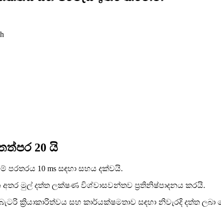
Wh
 තත්පර 20 යි
ේ පරතරය 10 ms සඳහා සහය දක්වයි.
තර මුල් දත්ත ලක්ෂණ විශ්වාසවන්තව ප්‍රතිනිෂ්පාදනය කරයි.
 බැටරි ක්‍රියාකාරිත්වය සහ කාර්යක්ෂමතාව සඳහා නිවැරදි දත්ත ලබා ද