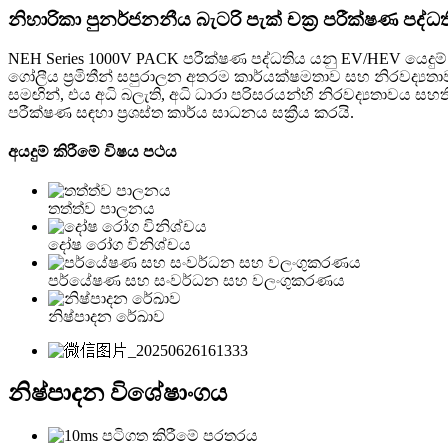
නිහාරිකා පුනර්ජනනීය බැටරි පැක් චක්‍ර පරීක්ෂණ පද්ධ
NEH Series 1000V PACK පරීක්ෂණ පද්ධතිය යනු EV/HEV යෙදුම්
ගෝලීය ප්‍රමිතීන් සපුරාලන අතරම කාර්යක්ෂමතාව සහ නිරවද්‍යතාවය
සමඟින්, එය අධි බලැති, අධි ධාරා පරිසරයන්හි නිරවද්‍යතාවය ස
පරීක්ෂණ සඳහා ප්‍රශස්ත කාර්ය සාධනය සක්‍රීය කරයි.
අයදුම් කිරීමේ විෂය පථය
තත්ත්ව පාලනය
දෝෂ රෝග විනිශ්චය
පර්යේෂණ සහ සංවර්ධන සහ වලංගුකරණය
නිෂ්පාදන රේඛාව
නිෂ්පාදන විශේෂාංගය